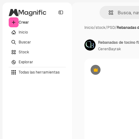
Crear
Inicio
/
stock
/
PSD
/
Rebanadas d
Inicio
Buscar
Rebanadas de tocino f
CerenBayrak
Stock
Explorar
Todas las herramientas
Premium