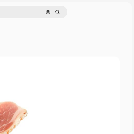
Buscar por imagen
Buscar