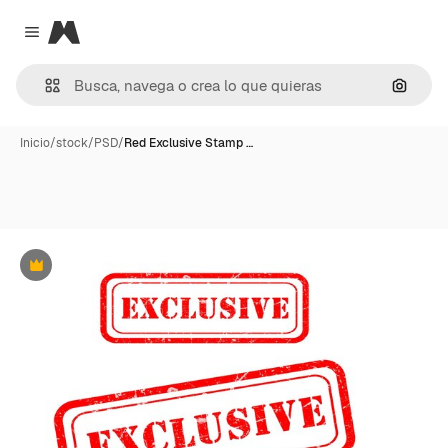
Magnific
Close menu
Buscar
Inicio
/
stock
/
PSD
/
Red Exclusive Stamp …
Premium