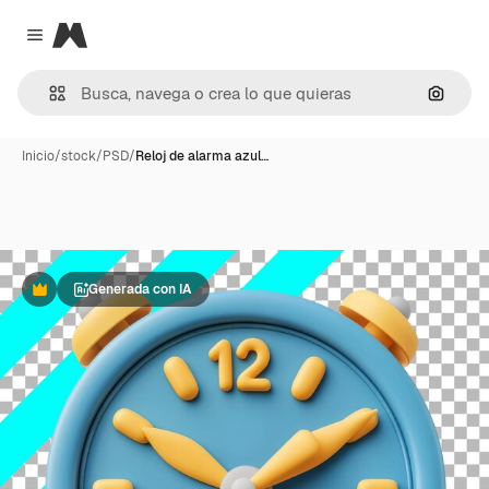
Magnific
Close menu
Buscar
Inicio
/
stock
/
PSD
/
Reloj de alarma azul…
Generada con IA
Premium