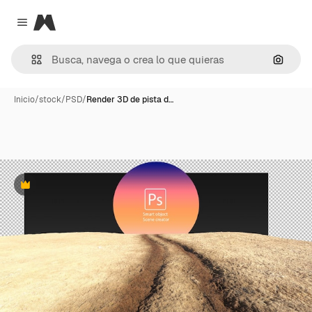
Magnific
Close menu
Buscar
Inicio
/
stock
/
PSD
/
Render 3D de pista d…
Premium