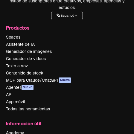
millón de suscriptores entre creativos, empresas, agencias y
estudios.
Español
Productos
Spaces
Asistente de IA
Generador de imágenes
Generador de vídeos
Texto a voz
Contenido de stock
MCP para Claude/ChatGPT
Nuevo
Agentes
Nuevo
API
App móvil
Todas las herramientas
Información útil
Academy