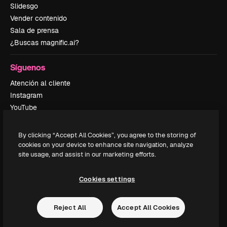
Slidesgo
Vender contenido
Sala de prensa
¿Buscas magnific.ai?
Síguenos
Atención al cliente
Instagram
YouTube
LinkedIn
TikTok
By clicking “Accept All Cookies”, you agree to the storing of
Discord
cookies on your device to enhance site navigation, analyze
site usage, and assist in our marketing efforts.
X
Reddit
Cookies settings
Copyright © 2010-
2026
Freepik Company S.L.U.
Todos los derechos
Reject All
Accept All Cookies
reservados
.