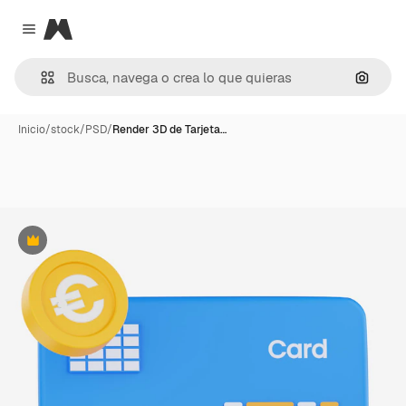
Magnific
Close menu
Buscar
Inicio
/
stock
/
PSD
/
Render 3D de Tarjeta…
Premium