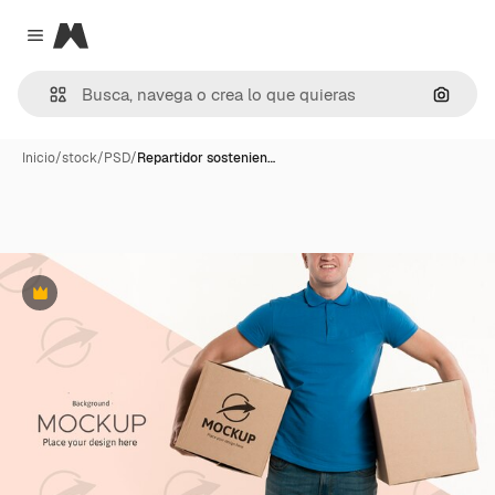
Magnific
Close menu
Buscar
Inicio
/
stock
/
PSD
/
Repartidor sostenien…
Premium