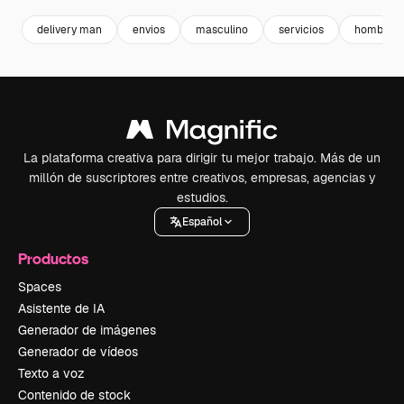
delivery man
envios
masculino
servicios
hombre pr
La plataforma creativa para dirigir tu mejor trabajo. Más de un
millón de suscriptores entre creativos, empresas, agencias y
estudios.
Español
Productos
Spaces
Asistente de IA
Generador de imágenes
Generador de vídeos
Texto a voz
Contenido de stock