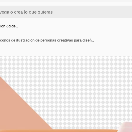
ión 3d de…
Representación 3d de iconos de ilustración de personas creativas para diseños de anuncios de redes sociales de aplicaciones móviles web UI UX