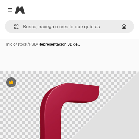
Magnific
Close menu
Buscar
Inicio
/
stock
/
PSD
/
Representación 3D de…
Premium