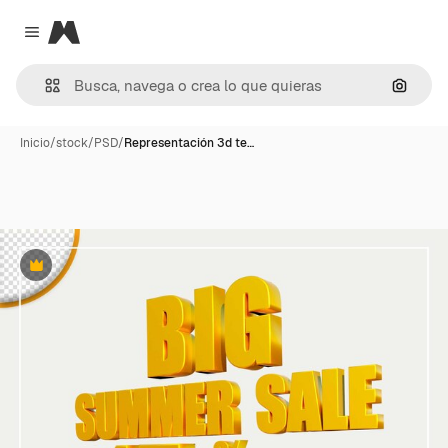
Magnific
Close menu
Buscar
Inicio
/
stock
/
PSD
/
Representación 3d te…
Premium