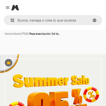
Magnific
Close menu
Buscar
Inicio
/
stock
/
PSD
/
Representación 3d te…
Premium