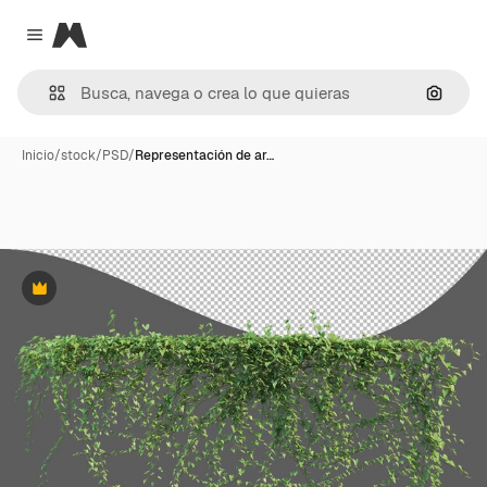
Magnific
Close menu
Buscar
Inicio
/
stock
/
PSD
/
Representación de ar…
Premium