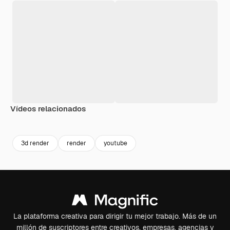
Vídeos relacionados
Premium
Premium
Premium
Premium
3d render
render
youtube
La plataforma creativa para dirigir tu mejor trabajo. Más de un
millón de suscriptores entre creativos, empresas, agencias y