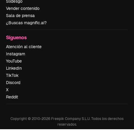
Slidesgo
Vender contenido
Sala de prensa
¿Buscas magnific.ai?
Síguenos
Atención al cliente
Instagram
YouTube
LinkedIn
TikTok
Discord
X
Reddit
Copyright © 2010-
2026
Freepik Company S.L.U.
Todos los derechos
reservados
.