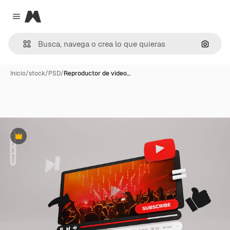
Magnific
Close menu
Buscar
Inicio
/
stock
/
PSD
/
Reproductor de video…
Premium