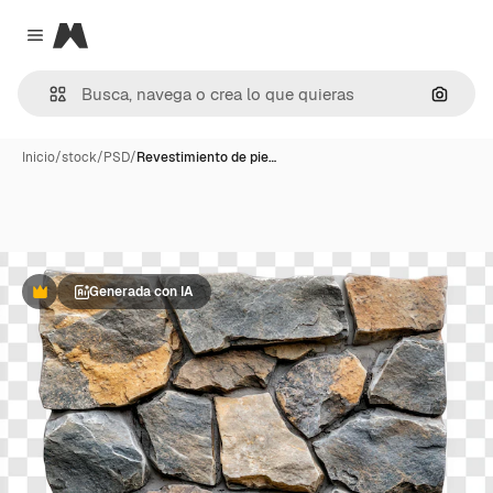
Magnific
Close menu
Buscar
Inicio
/
stock
/
PSD
/
Revestimiento de pie…
Generada con IA
Premium