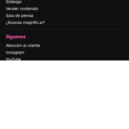
Slidesgo
Vender contenido
Sala de prensa
¿Buscas magnific.ai?
Síguenos
Atención al cliente
Instagram
YouTube
LinkedIn
TikTok
Discord
X
Reddit
Copyright © 2010-
2026
Freepik Company S.L.U.
Todos los derechos
reservados
.