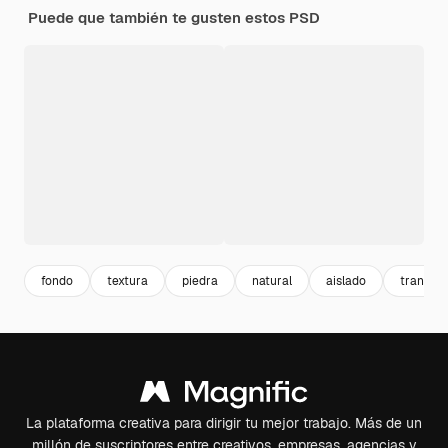
Puede que también te gusten estos PSD
fondo
textura
piedra
natural
aislado
transpa
La plataforma creativa para dirigir tu mejor trabajo. Más de un
millón de suscriptores entre creativos, empresas, agencias y