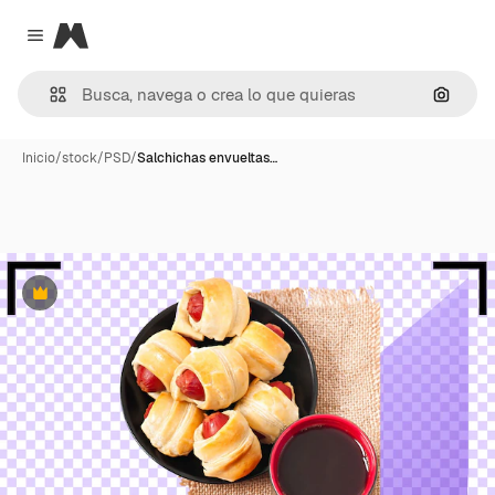
Magnific
Close menu
Buscar
Inicio
/
stock
/
PSD
/
Salchichas envueltas…
Premium