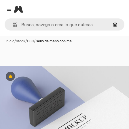
Magnific
Close menu
Buscar
Inicio
/
stock
/
PSD
/
Sello de mano con ma…
Premium