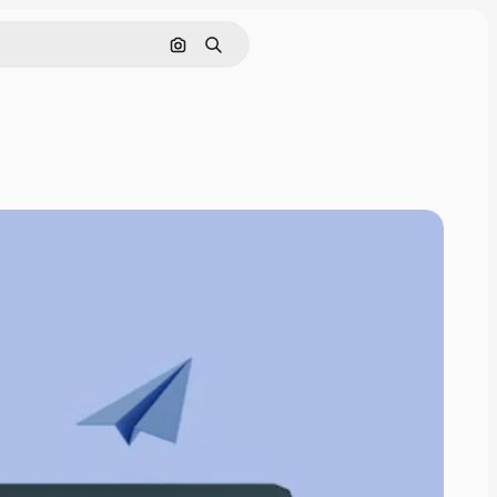
Buscar por imagen
Buscar