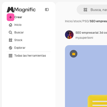
Crear
Inicio
/
stock
/
PSD
/
SEO empresa
Inicio
Buscar
SEO empresarial 3d co
my.superboni
Stock
Explorar
Todas las herramientas
Premium