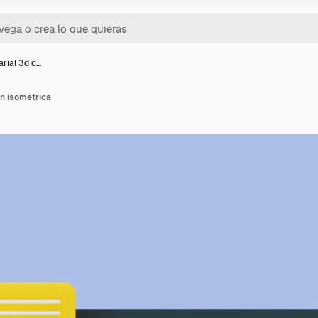
rial 3d c…
n isométrica