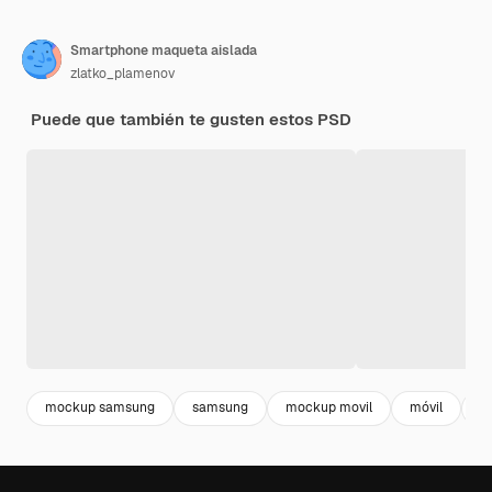
Smartphone maqueta aislada
zlatko_plamenov
Puede que también te gusten estos PSD
mockup samsung
samsung
mockup movil
móvil
re