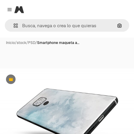
Magnific
Close menu
Buscar
Inicio
/
stock
/
PSD
/
Smartphone maqueta a…
Premium