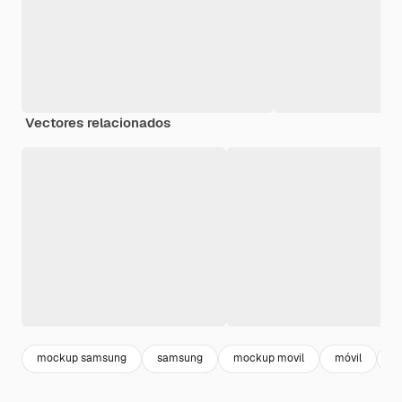
Vectores relacionados
mockup samsung
samsung
mockup movil
móvil
re