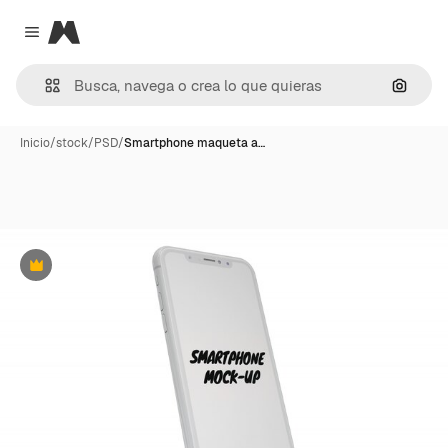
Magnific
Close menu
Buscar
Inicio
/
stock
/
PSD
/
Smartphone maqueta a…
Premium