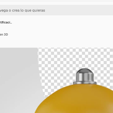
tificaci…
 en 3D