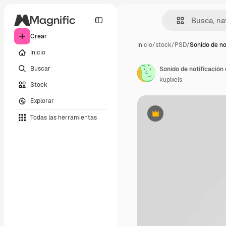
Crear
Inicio
/
stock
/
PSD
/
Sonido de no
Inicio
Buscar
Sonido de notificación
kupixels
Stock
Explorar
Todas las herramientas
Premium