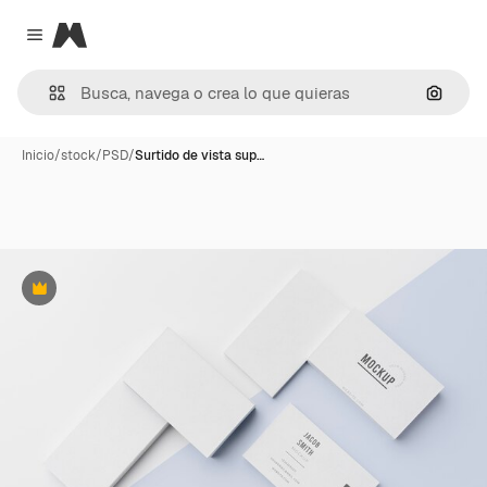
Magnific
Close menu
Buscar
Inicio
/
stock
/
PSD
/
Surtido de vista sup…
Premium