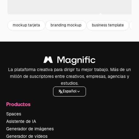
mockup tarjeta
branding mockup
business template
co
La plataforma creativa para dirigir tu mejor trabajo. Más de un
millón de suscriptores entre creativos, empresas, agencias y
estudios.
Español
Productos
Spaces
Asistente de IA
Generador de imágenes
Generador de vídeos