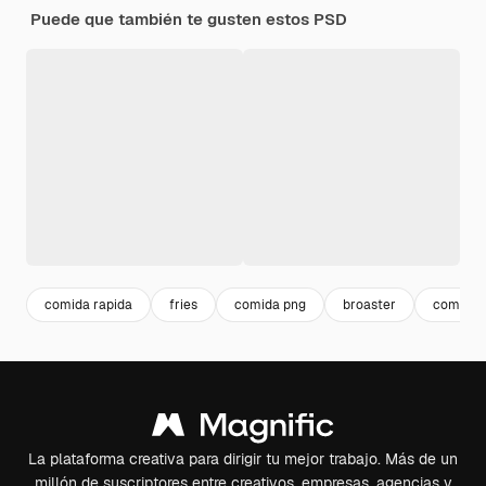
Puede que también te gusten estos PSD
comida rapida
fries
comida png
broaster
comida f
La plataforma creativa para dirigir tu mejor trabajo. Más de un
millón de suscriptores entre creativos, empresas, agencias y