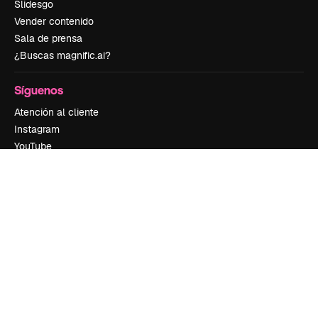
Slidesgo
Vender contenido
Sala de prensa
¿Buscas magnific.ai?
Síguenos
Atención al cliente
Instagram
YouTube
LinkedIn
TikTok
Discord
X
Reddit
Copyright © 2010-
2026
Freepik Company S.L.U.
Todos los derechos
reservados
.