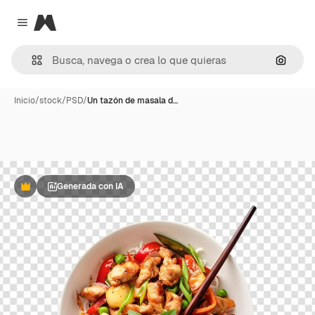
Magnific
Close menu
Buscar
Inicio
/
stock
/
PSD
/
Un tazón de masala d…
Generada con IA
Premium