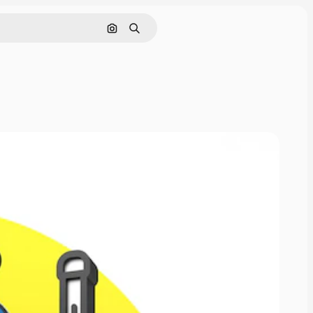
Buscar por imagen
Buscar