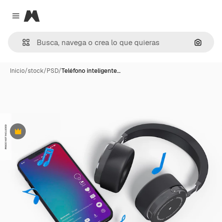
Magnific
Close menu
Buscar
Inicio
/
stock
/
PSD
/
Teléfono inteligente…
Premium