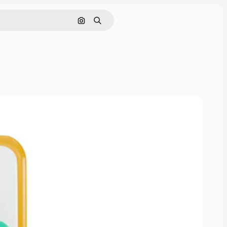
Buscar por imagen
Buscar