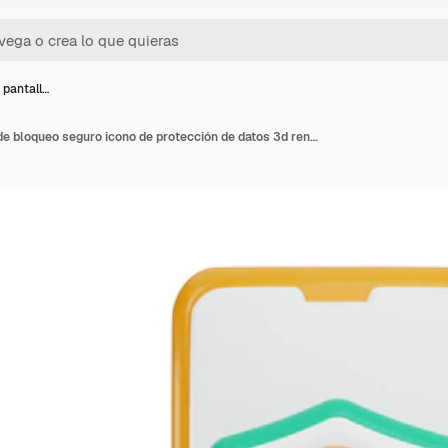
 pantall…
Teléfono con pantalla de bloqueo seguro icono de protección de datos 3d renderizado ilustración vectorial