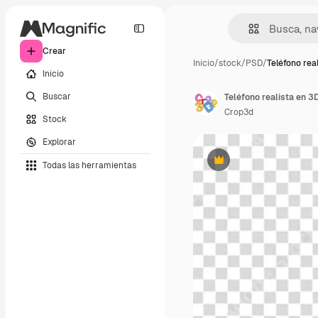
Crear
Inicio
/
stock
/
PSD
/
Teléfono rea
Inicio
Buscar
Teléfono realista en 3D
Crop3d
Stock
Explorar
Todas las herramientas
Premium