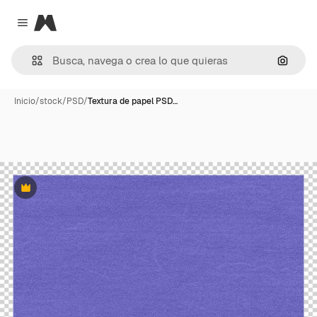
Magnific
Close menu
Buscar
Inicio
/
stock
/
PSD
/
Textura de papel PSD…
Premium