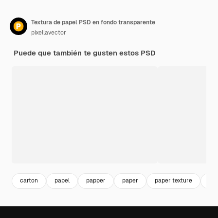
Textura de papel PSD en fondo transparente
pixellavector
Puede que también te gusten estos PSD
carton
papel
papper
paper
paper texture
pap