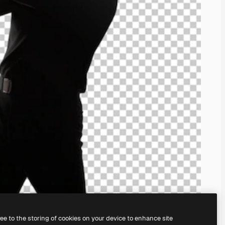
ree to the storing of cookies on your device to enhance site
nuestro
generador de imágenes con IA
.