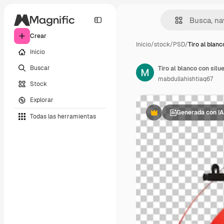
Crear
Inicio
/
stock
/
PSD
/
Tiro al blanc
Inicio
Buscar
Tiro al blanco con sil
mabdullahishtiaq67
Stock
Explorar
Generada con IA
Todas las herramientas
Premium