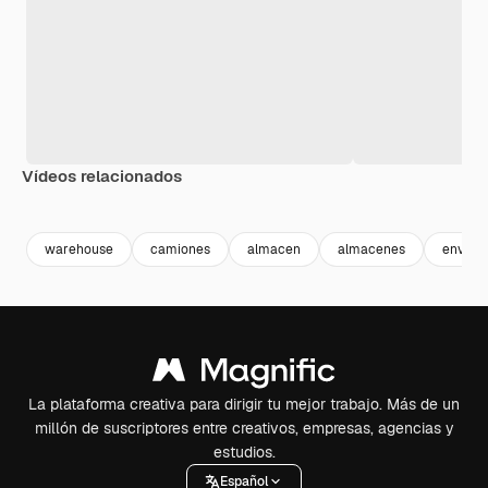
Vídeos relacionados
Premium
Premium
Generado por IA
Premium
Premium
Generado p
warehouse
camiones
almacen
almacenes
envios
La plataforma creativa para dirigir tu mejor trabajo. Más de un
millón de suscriptores entre creativos, empresas, agencias y
estudios.
Español