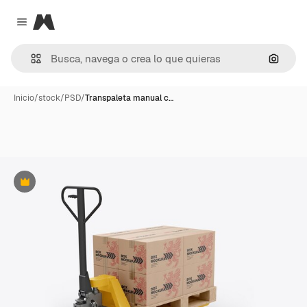
Magnific
Close menu
Buscar
Inicio
/
stock
/
PSD
/
Transpaleta manual c…
Premium