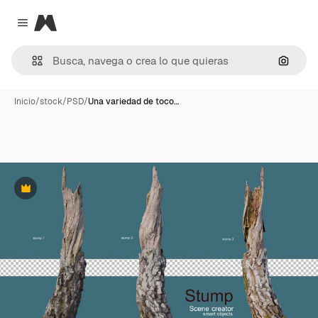
Magnific
Close menu
Buscar
Inicio
/
stock
/
PSD
/
Una variedad de toco…
Premium