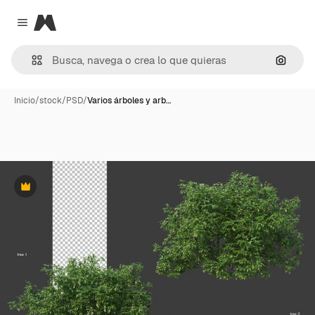
Magnific
Close menu
Buscar
Inicio
/
stock
/
PSD
/
Varios árboles y arb…
Premium