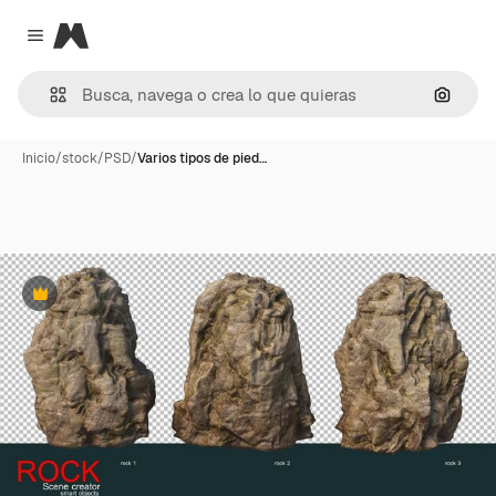
Magnific
Close menu
Buscar
Inicio
/
stock
/
PSD
/
Varios tipos de pied…
Premium