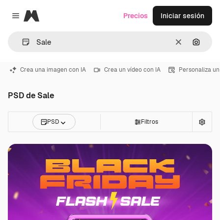
Magnific
Precios
Iniciar sesión
Close menu
Borrar
Buscar
Crea una imagen con IA
Crea un vídeo con IA
Personaliza un
PSD de Sale
PSD
Filtros