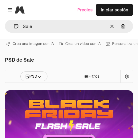
Magnific
Precios
Iniciar sesión
Close menu
Borrar
Buscar
Crea una imagen con IA
Crea un vídeo con IA
Personaliza un
PSD de Sale
PSD
Filtros