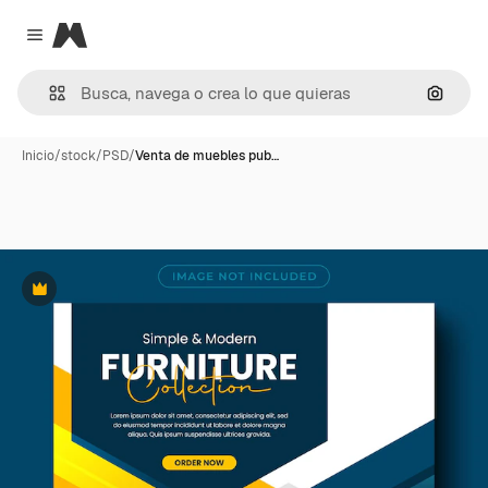
Magnific
Close menu
Buscar
Inicio
/
stock
/
PSD
/
Venta de muebles pub…
Premium