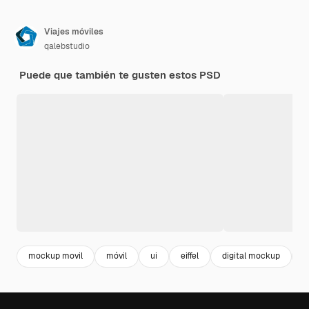
Viajes móviles
qalebstudio
Puede que también te gusten estos PSD
mockup movil
móvil
ui
eiffel
digital mockup
f