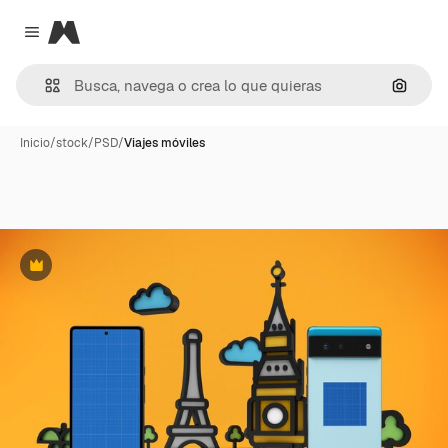
Magnific
Close menu
Buscar
Inicio
/
stock
/
PSD
/
Viajes móviles
Premium