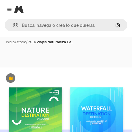
Magnific
Close menu
Buscar
Inicio
/
stock
/
PSD
/
Viajes Naturaleza De…
Premium