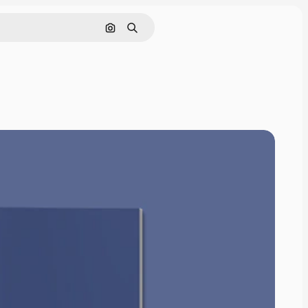
Buscar por imagen
Buscar