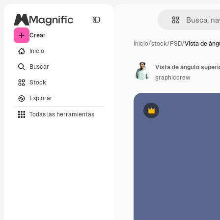
Crear
Inicio
/
stock
/
PSD
/
Vista de áng
Inicio
Buscar
Vista de ángulo superi
graphiccrew
Stock
Explorar
Todas las herramientas
Premium