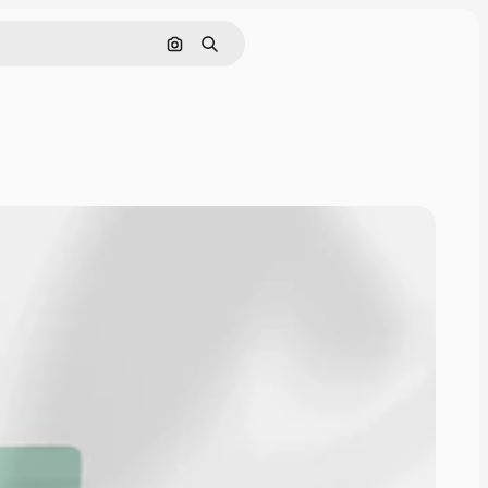
Buscar por imagen
Buscar