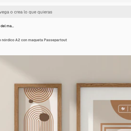
l del ma…
co nórdico A2 con maqueta Passepartout