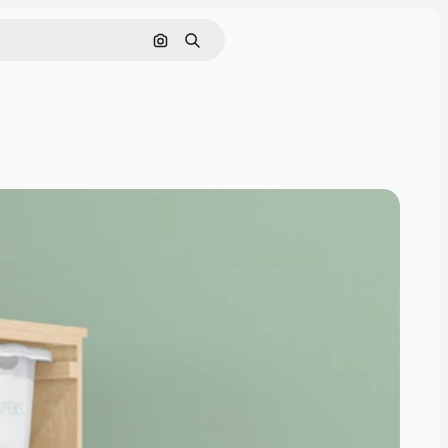
Buscar por imagen
Buscar