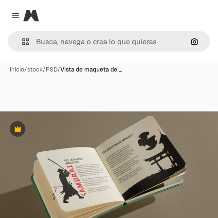
Magnific
Close menu
Buscar
Inicio
/
stock
/
PSD
/
Vista de maqueta de …
Premium