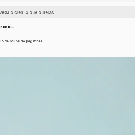
or de ar…
lo de rollos de pegatinas