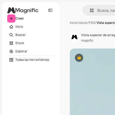
Crear
Inicio
/
stock
/
PSD
/
Vista superi
Inicio
Buscar
Vista superior de arreg
magnific
Stock
Explorar
Todas las herramientas
Premium