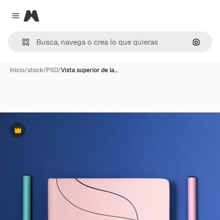
Magnific
Close menu
Buscar
Inicio
/
stock
/
PSD
/
Vista superior de la…
Premium