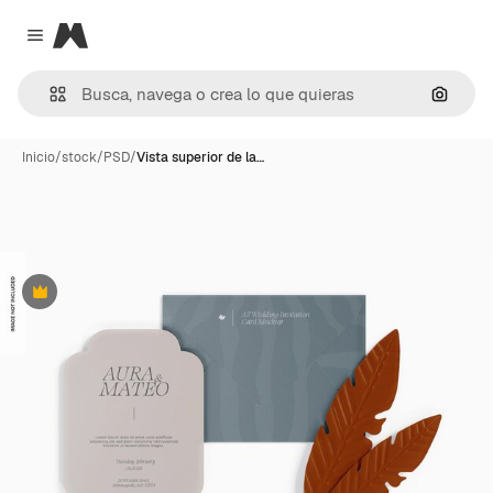
Magnific
Close menu
Buscar
Inicio
/
stock
/
PSD
/
Vista superior de la…
Premium