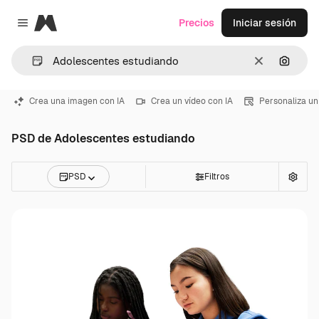
Magnific
Precios
Iniciar sesión
Close menu
Borrar
Buscar
Crea una imagen con IA
Crea un vídeo con IA
Personaliza un
PSD de Adolescentes estudiando
PSD
Filtros