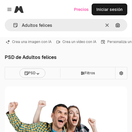
Magnific
Precios
Iniciar sesión
Close menu
Borrar
Buscar
Crea una imagen con IA
Crea un vídeo con IA
Personaliza un
PSD de Adultos felices
PSD
Filtros