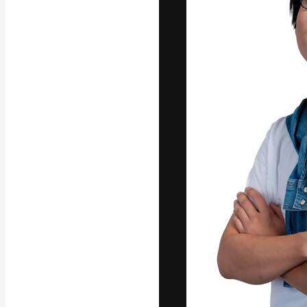
La plataforma cr
trabajo. Más de
entre creativos
estudios.
Español
Copyright © 2010