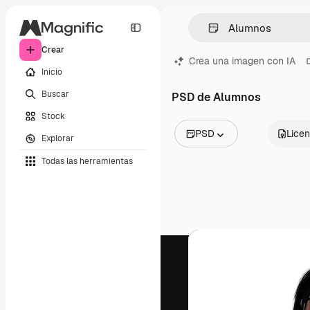
Crear
Crea una imagen con IA
Inicio
Buscar
PSD de Alumnos
Stock
PSD
Licen
Explorar
Todas las imágenes
Todas las herramientas
Vectores
Ilustraciones
Fotos
PSD
Plantillas
Mockups
Vídeos
Clips de vídeo
Motion graphics
Plantillas de vídeos
Iconos
Modelos 3D
Fuentes