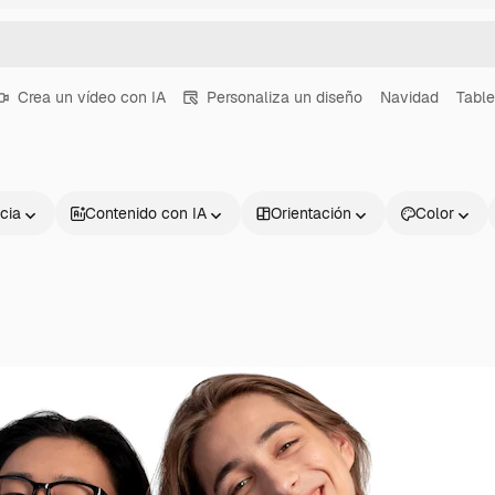
Crea un vídeo con IA
Personaliza un diseño
Navidad
Table
cia
Contenido con IA
Orientación
Color
Productos
Información úti