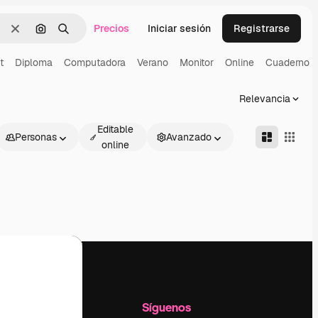
Precios
Iniciar sesión
Registrarse
Borrar
Buscar por imagen
Buscar
t
Diploma
Computadora
Verano
Monitor
Online
Cuaderno
Relevancia
Editable
Personas
Avanzado
online
l
Empresa
Síguenos