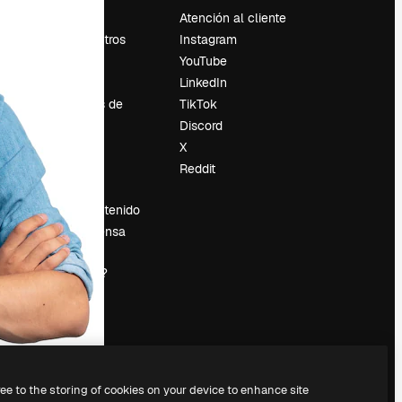
Precios
Atención al cliente
Sobre nosotros
Instagram
Reviews
YouTube
Empleo
LinkedIn
Tendencias de
TikTok
búsqueda
Discord
Blog
X
es
Eventos
Reddit
Slidesgo
Vender contenido
Sala de prensa
¿Buscas
magnific.ai?
ree to the storing of cookies on your device to enhance site