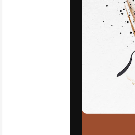
La plataforma cr
trabajo. Más de
entre creativos
estudios.
Español
Copyright © 2010