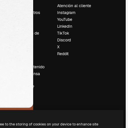
Precios
Atención al cliente
Sobre nosotros
Instagram
Reviews
YouTube
Empleo
LinkedIn
Tendencias de
TikTok
búsqueda
Discord
Blog
X
es
Eventos
Reddit
Slidesgo
Vender contenido
Sala de prensa
¿Buscas
magnific.ai?
ree to the storing of cookies on your device to enhance site