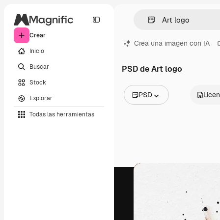
Crear
Crea una imagen con IA
Inicio
Buscar
PSD de Art logo
Stock
PSD
Licen
Explorar
Todas las imágenes
Todas las herramientas
Vectores
Ilustraciones
Fotos
PSD
Plantillas
Mockups
Vídeos
Clips de vídeo
Motion graphics
Plantillas de vídeos
Iconos
Modelos 3D
Fuentes