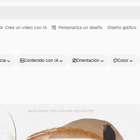
Crea un vídeo con IA
Personaliza un diseño
Diseño grafico
cia
Contenido con IA
Orientación
Color
Productos
Información úti