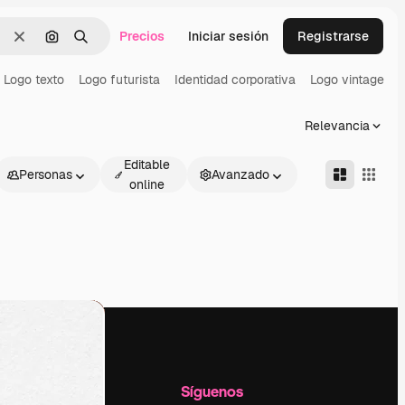
Precios
Iniciar sesión
Registrarse
Borrar
Buscar por imagen
Buscar
Logo texto
Logo futurista
Identidad corporativa
Logo vintage
Relevancia
Editable
Personas
Avanzado
online
l
Empresa
Síguenos