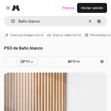
Magnific
Precios
Iniciar sesión
Close menu
Borrar
Buscar
Crea una imagen con IA
Crea un vídeo con IA
Personaliza un
PSD de Baño blanco
PSD
Filtros