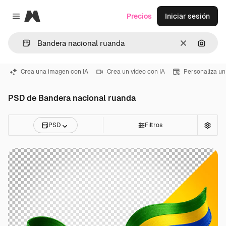
Magnific
Precios
Iniciar sesión
Close menu
Borrar
Buscar
Crea una imagen con IA
Crea un vídeo con IA
Personaliza un
PSD de Bandera nacional ruanda
PSD
Filtros